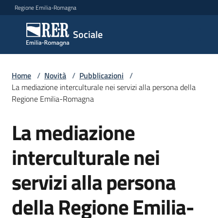
Vai al contenuto
Vai alla navigazione
Vai al footer
Regione Emilia-Romagna
Sociale
Sociale
Argomenti
Home
/
Novità
/
Pubblicazioni
/
La mediazione interculturale nei servizi alla persona della
Regione Emilia-Romagna
Novità
La mediazione
Salta al contenuto
interculturale nei
Servizi
servizi alla persona
Leggi
Atti
della Regione Emilia-
Bandi