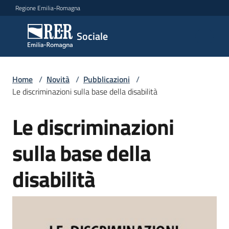
Vai al contenuto
Vai alla navigazione
Vai al footer
Regione Emilia-Romagna
Sociale
Sociale
Argomenti
Home
/
Novità
/
Pubblicazioni
/
Le discriminazioni sulla base della disabilità
Le discriminazioni
Salta al contenuto
Novità
sulla base della
Servizi
disabilità
Leggi
Atti
Bandi