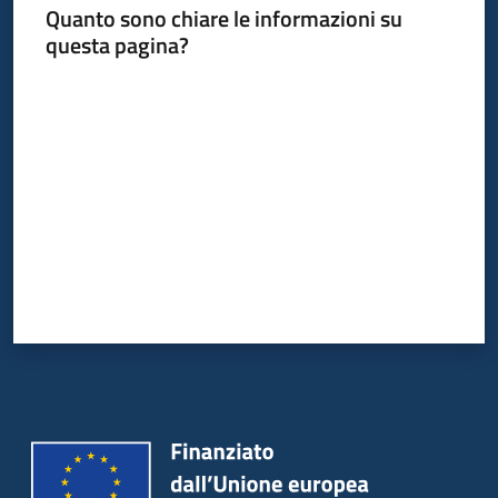
Quanto sono chiare le informazioni su
Piani
questa pagina?
Programmi
Progetti
Valuta da 1 a 5 stelle
Seguici
su