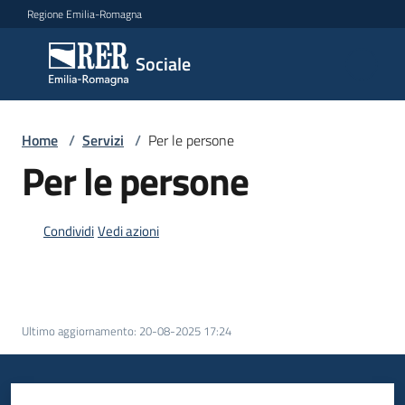
Vai al contenuto
Vai alla navigazione
Vai al footer
Regione Emilia-Romagna
Sociale
Sociale
Argomenti
Home
/
Servizi
/
Per le persone
Per le persone
Novità
Condividi
Vedi azioni
Servizi
Menu selezionato
Ultimo aggiornamento
:
20-08-2025 17:24
Leggi
Atti
Bandi