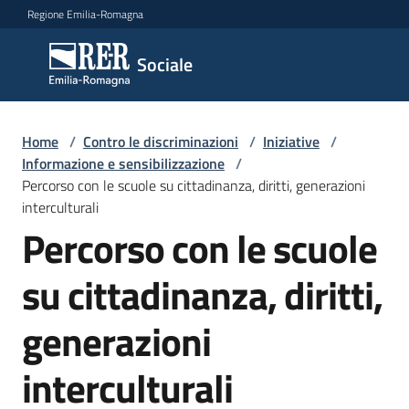
Vai al contenuto
Vai alla navigazione
Vai al footer
Regione Emilia-Romagna
Sociale
Sociale
Argomenti
Home
/
Contro le discriminazioni
/
Iniziative
/
Informazione e sensibilizzazione
/
Percorso con le scuole su cittadinanza, diritti, generazioni
interculturali
Novità
Percorso con le scuole
su cittadinanza, diritti,
Servizi
generazioni
Leggi
Atti
interculturali
Bandi