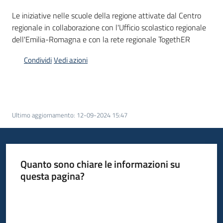
Piani
Le iniziative nelle scuole della regione attivate dal Centro
Programmi
regionale in collaborazione con l'Ufficio scolastico regionale
Progetti
dell'Emilia-Romagna e con la rete regionale TogethER
Condividi
Vedi azioni
Seguici
su
Ultimo aggiornamento
:
12-09-2024 15:47
Quanto sono chiare le informazioni su
questa pagina?
Valuta da 1 a 5 stelle