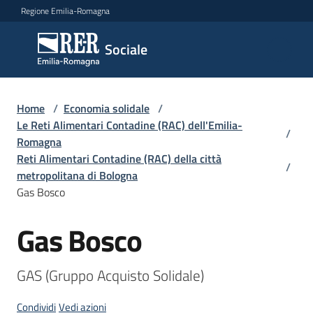
Vai al contenuto
Vai alla navigazione
Vai al footer
Regione Emilia-Romagna
Sociale
Sociale
Argomenti
Home
/
Economia solidale
/
Le Reti Alimentari Contadine (RAC) dell'Emilia-
/
Romagna
Reti Alimentari Contadine (RAC) della città
Novità
/
metropolitana di Bologna
Gas Bosco
Servizi
Gas Bosco
Salta al contenuto
Leggi
GAS (Gruppo Acquisto Solidale)
Atti
Bandi
Condividi
Vedi azioni