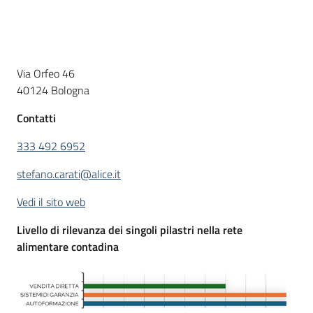
Piani
Programmi
Progetti
Descrizione
Via Orfeo 46
40124 Bologna
Seguici
Contatti
su
333 492 6952
stefano.carati@alice.it
Vedi il sito web
Livello di rilevanza dei singoli pilastri nella rete
alimentare contadina