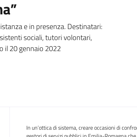
na”
stanza e in presenza. Destinatari: 
stenti sociali, tutori volontari, 
tro il 20 gennaio 2022
Introduzione
In un’ottica di sistema, creare occasioni di confron
gestori di servizi pubblici in Emilia-Romagna che,