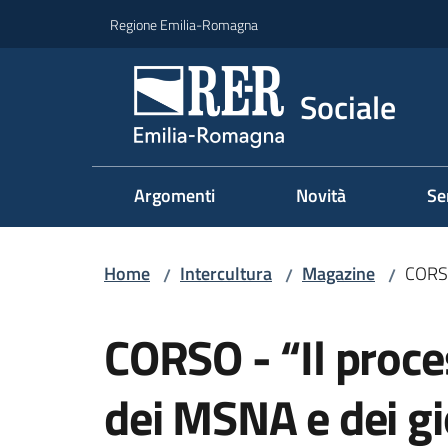
Vai al contenuto
Vai alla navigazione
Vai al footer
Regione Emilia-Romagna
Sociale
Argomenti
Novità
Se
Home
Intercultura
Magazine
CORSO
/
/
/
Salta al contenuto
CORSO - “Il proce
dei MSNA e dei gio