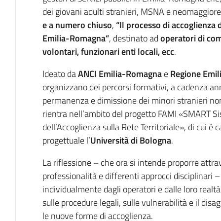
dei giovani adulti stranieri, MSNA e neomaggioren
e a numero chiuso
,
“Il processo di accoglienza d
Emilia-Romagna”
, destinato ad
operatori di comu
volontari, funzionari enti locali, ecc
.
Ideato da
ANCI Emilia-Romagna
e
Regione Emi
organizzano dei percorsi formativi, a cadenza ann
permanenza e dimissione dei minori stranieri no
rientra nell’ambito del progetto FAMI «SMART Si
dell’Accoglienza sulla Rete Territoriale», di cui è c
progettuale l’
Università di Bologna
.
La riflessione – che ora si intende proporre attra
professionalità e differenti approcci disciplinari 
individualmente dagli operatori e dalle loro realt
sulle procedure legali, sulle vulnerabilità e il di
le nuove forme di accoglienza.