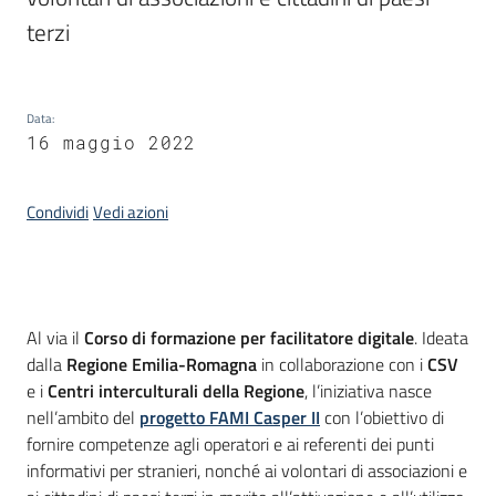
Piani
terzi
Programmi
Progetti
Data
:
16 maggio 2022
Seguici
su
Condividi
Vedi azioni
Introduzione
Al via il
Corso di formazione per facilitatore digitale
. Ideata
dalla
Regione Emilia-Romagna
in collaborazione con i
CSV
e i
Centri interculturali della Regione
, l’iniziativa nasce
nell’ambito del
progetto FAMI Casper II
con l’obiettivo di
fornire competenze agli operatori e ai referenti dei punti
informativi per stranieri, nonché ai volontari di associazioni e