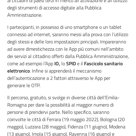
ai cittadini di paesi terzi in merito all’attivazione e all’utilizzo
degli strumenti di accesso digitale alla Pubblica
Amministrazione.
I partecipanti, in possesso di uno smartphone o un tablet
connesso ad internet, saranno messi alla prova con l’utilizzo
degli stessi e delle loro impostazioni principali. Impareranno
ad avere dimestichezza con le App più comuni nell’ambito
dei servizi al cittadino offerti dalla Pubblica Amministrazione,
come ad esempio l’App
IO,
lo
SPID
e il
Fascicolo sanitario
elettronico
. Infine si apprenderà il meccanismo
dell’autenticazione a 2 fattori attraverso le App per
generare le OTP.
Il percorso, gratuito, si svolge in diverse città dell’Emilia-
Romagna per dare la possibilità al maggior numero di
persone di prendervi parte. Nello specifico, saranno
coinvolte le città di Ferrara (19 maggio 2022), Bologna (20
maggio), Luzzara (28 maggio), Fidenza (11 giugno), Modena
(13 giugno), Imola (15 giugno), Ravenna (16 giugno) e