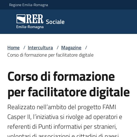
Vai al contenuto
Vai alla navigazione
Vai al footer
Regione Emilia-Romagna
Sociale
Sociale
Argomenti
Home
/
Intercultura
/
Magazine
/
Corso di formazione per facilitatore digitale
Corso di formazione
Salta al contenuto
Novità
per facilitatore digitale
Servizi
Realizzato nell’ambito del progetto FAMI 
Leggi
Casper II, l’iniziativa si rivolge ad operatori e 
Atti
referenti di Punti informativi per stranieri, 
Bandi
volontari di associazioni e cittadini di paesi 