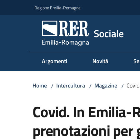
Vai al contenuto
Vai alla navigazione
Vai al footer
Regione Emilia-Romagna
Sociale
Argomenti
Novità
Se
Home
Intercultura
Magazine
Covid
/
/
/
Salta al contenuto
Covid. In Emilia
prenotazioni per 