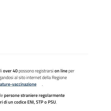
li
over 40
possono registrarsi
on line
per
andosi al sito internet della Regione
dature-vaccinazione
.
lle
persone straniere regolarmente
lari di un codice ENI, STP o PSU
.