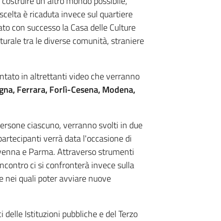
a costruire un altro mondo possibile,
scelta è ricaduta invece sul quartiere
ato con successo la Casa delle Culture
urale tra le diverse comunità, straniere
contato in altrettanti video che verranno
ogna, Ferrara, Forlì-Cesena, Modena,
persone ciascuno, verranno svolti in due
partecipanti verrà data l'occasione di
avenna e Parma. Attraverso strumenti
incontro ci si confronterà invece sulla
one nei quali poter avviare nuove
ci delle Istituzioni pubbliche e del Terzo