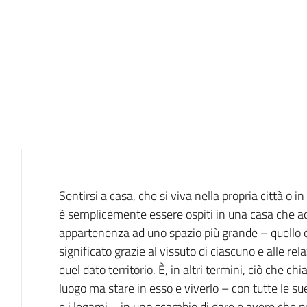
Introduzione
Sentirsi a casa, che si viva nella propria città o 
è semplicemente essere ospiti in una casa che acc
appartenenza ad uno spazio più grande – quello ch
significato grazie al vissuto di ciascuno e alle re
quel dato territorio. È, in altri termini, ciò che c
luogo ma stare in esso e viverlo – con tutte le sue 
e i legami – in uno scambio di dare e avere che p