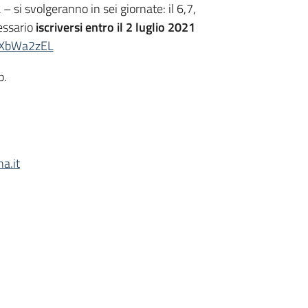
– si svolgeranno in sei giornate: il 6,7,
essario
iscriversi entro il 2 luglio 2021
fqXbWa2zEL
p.
a.it