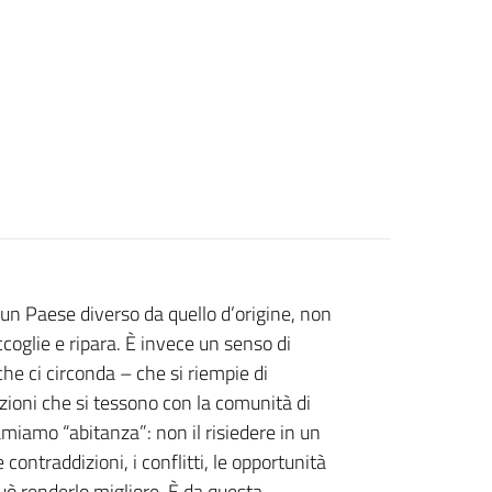
in un Paese diverso da quello d’origine, non
oglie e ripara. È invece un senso di
e ci circonda – che si riempie di
lazioni che si tessono con la comunità di
hiamiamo “abitanza”: non il risiedere in un
contraddizioni, i conflitti, le opportunità
uò renderlo migliore. È da questa