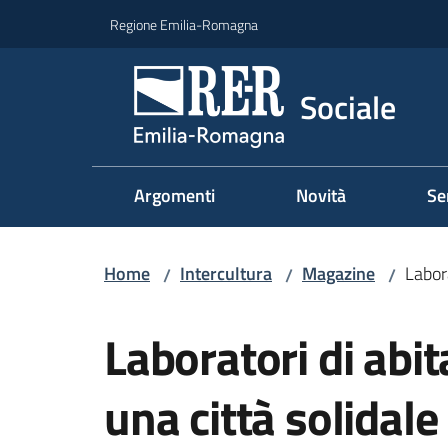
Vai al contenuto
Vai alla navigazione
Vai al footer
Regione Emilia-Romagna
Sociale
Argomenti
Novità
Se
Home
Intercultura
Magazine
Labora
/
/
/
Salta al contenuto
Laboratori di abi
una città solidale