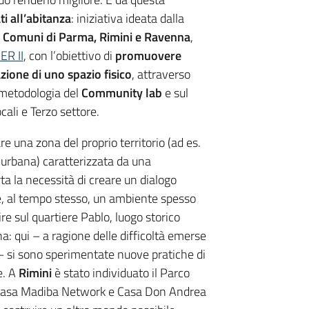
ti all’abitanza
: iniziativa ideata dalla
i
Comuni di Parma, Rimini e Ravenna
,
ER II
, con l’obiettivo di
promuovere
azione di uno spazio fisico
, attraverso
a metodologia del
Community lab
e sul
cali e Terzo settore.
are una zona del proprio territorio (ad es.
 urbana) caratterizzata da una
rta la necessità di creare un dialogo
re, al tempo stesso, un ambiente spesso
re sul quartiere Pablo, luogo storico
a: qui – a ragione delle difficoltà emerse
 – si sono sperimentate nuove pratiche di
e. A
Rimini
è stato individuato il Parco
di Casa Madiba Network e Casa Don Andrea