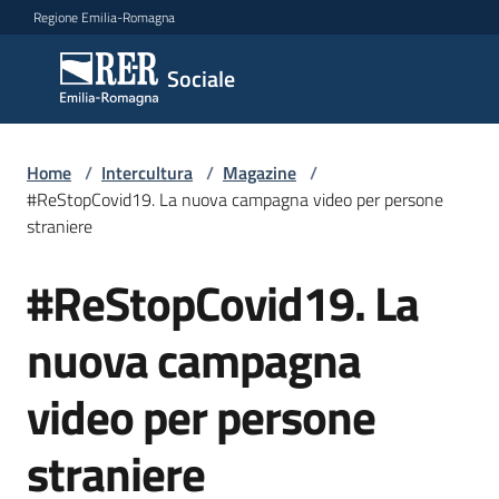
Vai al contenuto
Vai alla navigazione
Vai al footer
Regione Emilia-Romagna
Sociale
Sociale
Argomenti
Home
/
Intercultura
/
Magazine
/
#ReStopCovid19. La nuova campagna video per persone
straniere
Novità
#ReStopCovid19. La
Salta al contenuto
nuova campagna
Servizi
video per persone
Leggi
Atti
straniere
Bandi