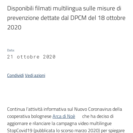
Piani
Disponibili filmati multilingua sulle misure di 
Programmi
prevenzione dettate dal DPCM del 18 ottobre 
Progetti
2020
Seguici
Data
:
su
21 ottobre 2020
Condividi
Vedi azioni
Introduzione
Continua l’attività informativa sul Nuovo Coronavirus della
cooperativa bolognese
Arca di Noè
che ha deciso di
aggiornare e rilanciare la campagna video multilingue
StopCovid19 (pubblicata lo scorso marzo 2020) per spiegare