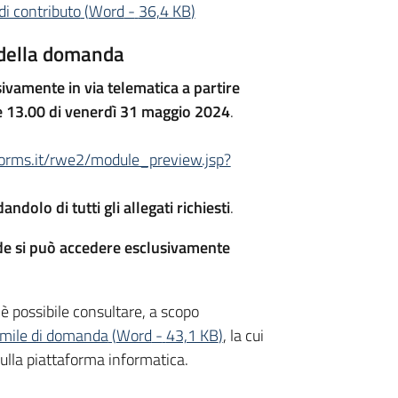
i contributo
(
Word
-
36,4 KB
)
 della domanda
vamente in via telematica a partire
ore 13.00 di venerdì 31 maggio 2024
.
forms.it/rwe2/module_preview.jsp?
dolo di tutti gli allegati richiesti
.
de si può accedere esclusivamente
è possibile consultare, a scopo
imile di domanda
(
Word
-
43,1 KB
)
, la cui
ulla piattaforma informatica.