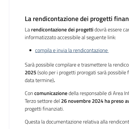
Descrizione
La rendicontazione dei progetti finan
La
rendicontazione dei progetti
dovrà essere car
informatizzato accessibile al seguente link:
compila e invia la rendicontazione
Sarà possibile compilare e trasmettere la rendic
2025
(solo per i progetti prorogati sarà possibile
data termine)
.
Con
comunicazione
della responsabile di Area In
Terzo settore del
26 novembre 2024
ha preso a
progetti finanziati.
Questa la documentazione relativa alla rendicon