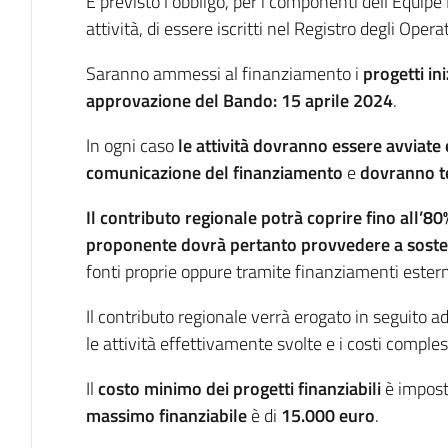
È previsto l’obbligo, per i componenti dell’Equipe 
attività, di essere iscritti nel Registro degli Opera
Saranno ammessi al finanziamento i
progetti ini
approvazione del Bando: 15 aprile 2024
.
In ogni caso
le attività dovranno essere avviate
comunicazione del finanziamento
e
dovranno t
Il contributo regionale potrà coprire
fino all’80
proponente dovrà pertanto provvedere a soste
fonti proprie oppure tramite finanziamenti esterni,
Il contributo regionale verrà erogato in seguito a
le attività effettivamente svolte e i costi comples
Il
costo minimo dei progetti finanziabili
è impost
massimo finanziabile
è di
15.000 euro
.