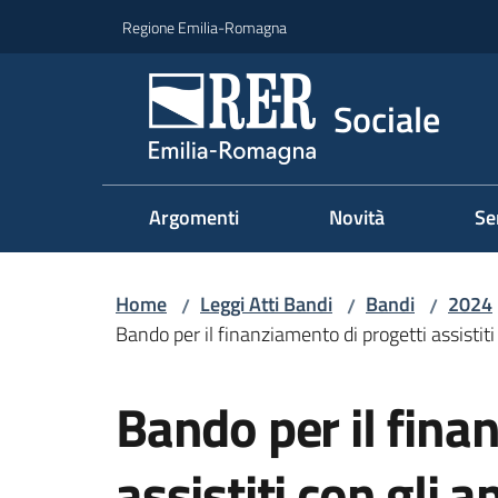
Vai al contenuto
Vai alla navigazione
Vai al footer
Regione Emilia-Romagna
Sociale
Argomenti
Novità
Se
Home
Leggi Atti Bandi
Bandi
2024
/
/
/
Bando per il finanziamento di progetti assistiti
Salta al contenuto
Bando per il fina
assistiti con gli an