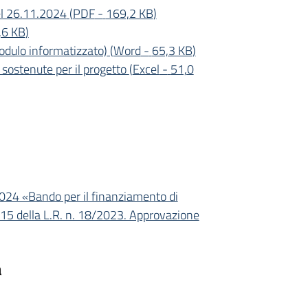
el 26.11.2024
(
PDF
-
169,2 KB
)
,6 KB
)
odulo informatizzato)
(
Word
-
65,3 KB
)
e sostenute per il progetto
(
Excel
-
51,0
2024 «Bando per il finanziamento di
rt. 15 della L.R. n. 18/2023. Approvazione
a