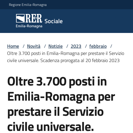
Vai al contenuto
Vai alla navigazione
Vai al footer
Regione Emilia-Romagna
Sociale
Sociale
Argomenti
Home
/
Novità
/
Notizie
/
2023
/
febbraio
/
Oltre 3.700 posti in Emilia-Romagna per prestare il Servizio
civile universale. Scadenza prorogata al 20 febbraio 2023
Novità
Oltre 3.700 posti in
Salta al contenuto
Emilia-Romagna per
Servizi
prestare il Servizio
Leggi
Atti
civile universale.
Bandi