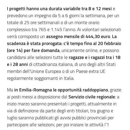
I progetti hanno una durata variabile tra 8 e 12 mesi
e
prevedono un impegno da 5 a 6 giorni la settimana, per un
totale di 25 ore settimanali o di un monte orario
complessivo tra 765 e 1.145 l’anno. Ai volontari selezionati
verrà corrisposto un
assegno mensile di 444,30 euro
.
La
scadenza è stata prorogata: c’è tempo fino al 20 febbraio
(ore 14) per fare domanda
, unicamente online, e possono
candidarsi alle selezioni tutte le
ragazze e i ragazzi tra i 18
e i 28 anni
di cittadinanza italiana, di uno degli altri Stati
membri dell’Unione Europea o di un Paese extra UE
regolarmente soggiornanti in Italia.
Ma
in Emilia-Romagna le opportunità raddoppiano
, grazie
ai posti messi a disposizione dal
Servizio civile regionale
: a
inizio marzo saranno presentati i progetti, attualmente in
via di definizione da parte degli enti titolari, tra giugno e
luglio saranno pubblicati gli avvisi pubblici provinciali per
partecipare alle selezioni, per poi iniziare le attività l’1