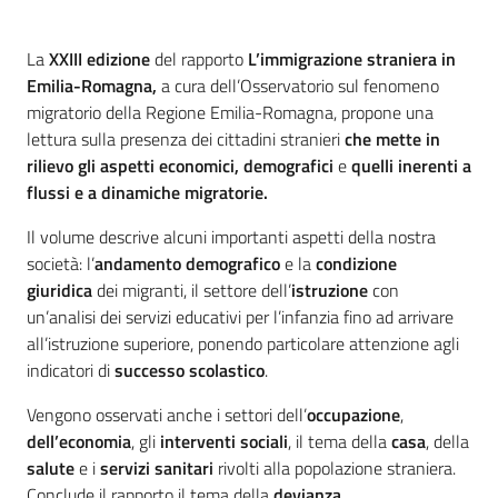
Introduzione
La
XXIII edizione
del rapporto
L’immigrazione straniera in
Emilia-Romagna,
a cura dell’Osservatorio sul fenomeno
migratorio della Regione Emilia-Romagna, propone una
lettura sulla presenza dei cittadini stranieri
che mette in
rilievo
gli aspetti economici, demografici
e
quelli inerenti a
flussi
e a
dinamiche migratorie
.
Il volume descrive alcuni importanti aspetti della nostra
società: l’
andamento demografico
e la
condizione
giuridica
dei migranti, il settore dell’
istruzione
con
un’analisi dei servizi educativi per l’infanzia fino ad arrivare
all’istruzione superiore, ponendo particolare attenzione agli
indicatori di
successo
scolastico
.
Vengono osservati anche i settori dell’
occupazione
,
dell’economia
, gli
interventi sociali
, il tema della
casa
, della
salute
e i
servizi sanitari
rivolti alla popolazione straniera.
Conclude il rapporto il tema della
devianza
.