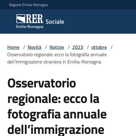
Vai al contenuto
Vai alla navigazione
Vai al footer
Regione Emilia-Romagna
Sociale
Sociale
Argomenti
Home
/
Novità
/
Notizie
/
2023
/
ottobre
/
Osservatorio regionale: ecco la fotografia annuale
dell’immigrazione straniera in Emilia-Romagna
Novità
Osservatorio
Salta al contenuto
regionale: ecco la
Servizi
fotografia annuale
Leggi
Atti
dell’immigrazione
Bandi