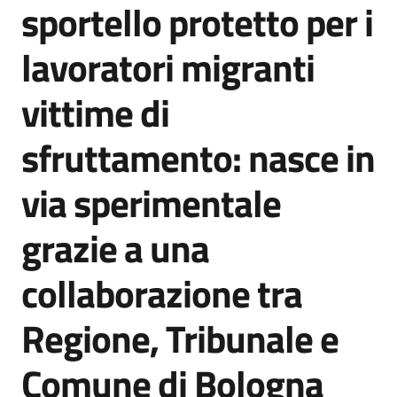
sportello protetto per i
Piani
Programmi
lavoratori migranti
Progetti
vittime di
sfruttamento: nasce in
Seguici
su
via sperimentale
grazie a una
collaborazione tra
Regione, Tribunale e
Comune di Bologna