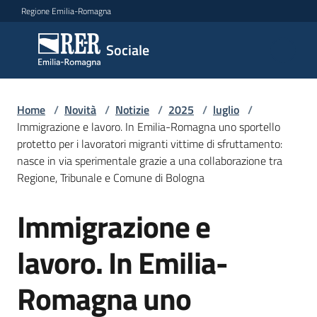
Vai al contenuto
Vai alla navigazione
Vai al footer
Regione Emilia-Romagna
Sociale
Sociale
Argomenti
Home
/
Novità
/
Notizie
/
2025
/
luglio
/
Immigrazione e lavoro. In Emilia-Romagna uno sportello
protetto per i lavoratori migranti vittime di sfruttamento:
nasce in via sperimentale grazie a una collaborazione tra
Novità
Regione, Tribunale e Comune di Bologna
Immigrazione e
Salta al contenuto
Servizi
lavoro. In Emilia-
Leggi
Atti
Romagna uno
Bandi