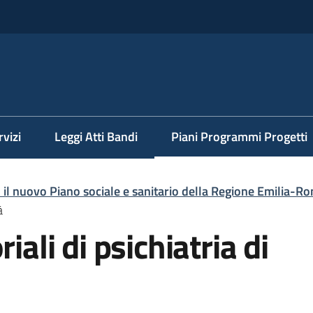
rvizi
Leggi Atti Bandi
Piani Programmi Progetti
Menu selezionato
 il nuovo Piano sociale e sanitario della Regione Emilia-
à
iali di psichiatria di