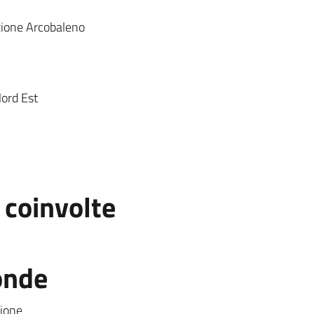
zione Arcobaleno
Nord Est
 coinvolte
onde
zione