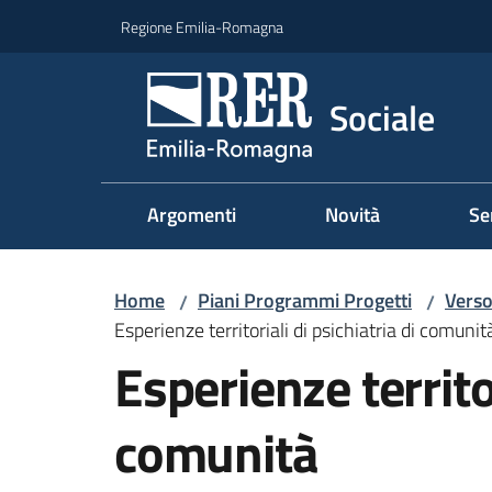
Vai al contenuto
Vai alla navigazione
Vai al footer
Regione Emilia-Romagna
Sociale
Argomenti
Novità
Se
Home
Piani Programmi Progetti
Verso
/
/
Esperienze territoriali di psichiatria di comunit
Esperienze territor
comunità