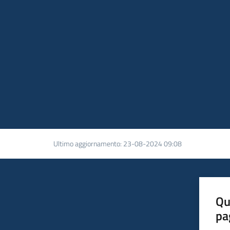
Ultimo aggiornamento
:
23-08-2024 09:08
Qu
pa